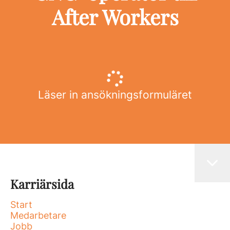
After Workers
Läser in ansökningsformuläret
Karriärsida
Start
Medarbetare
Jobb