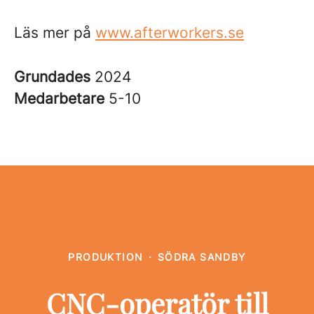
Läs mer på
www.afterworkers.se
Grundades
2024
Medarbetare
5-10
PRODUKTION
·
SÖDRA SANDBY
CNC-operatör till